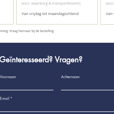
(excl. waarborg & transportkosten
)
(exc
Van vrijdag tot maandagochtend
Van 
ing. Vraag hiernaar bij de bestelling.
Geïnteresseerd? Vragen?
Voornaam
Achternaam
E-mail