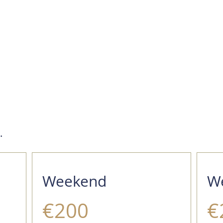
.
Weekend
W
€200
€