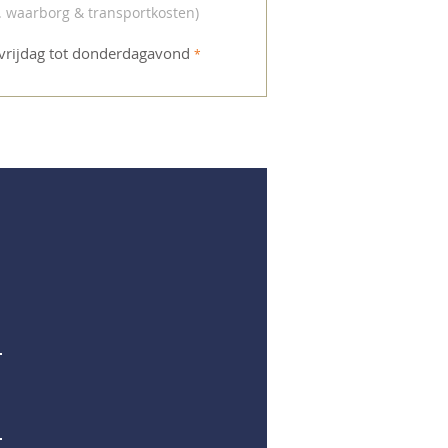
l. waarborg & transportkosten
)
vrijdag tot donderdagavond
*