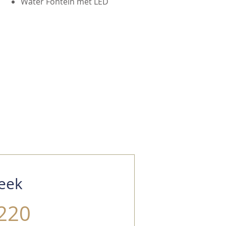
Water Fontein met LED
eek
220