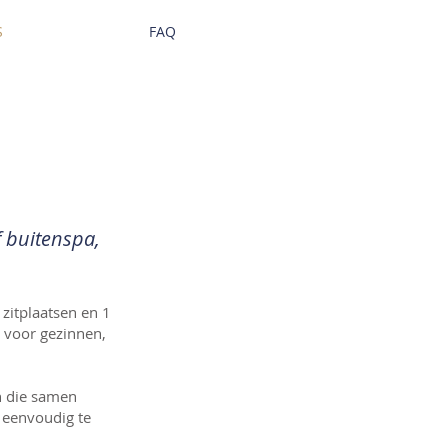
S
FAQ
f buitenspa,
 zitplaatsen en 1
t voor gezinnen,
n die samen
 eenvoudig te