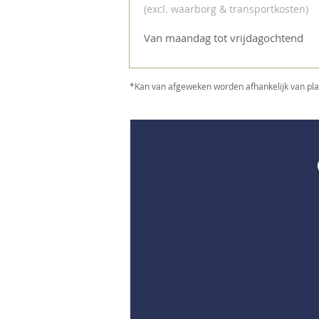
(excl. waarborg & transportkosten
)
Van maandag tot vrijdagochtend
*Kan van afgeweken worden afhankelijk van plann